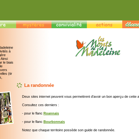
Madeleine
vités à
gère
 Ainsi
r le biais
de
avers
elles (tir
s,
La randonnée
Deux sites internet peuvent vous permettrent d'avoir un bon aperçu de cette act
Consultez ces derniers :
- pour le flanc
Roannais
- pour le flanc
Bourbonnais
Notez que chaque territoire possède son guide de randonnée.