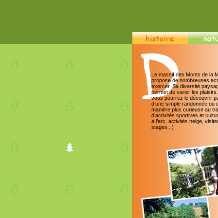
Le massif des Monts de la 
propose de nombreuses acti
exercer. Sa diversité paysa
permet de varier les plaisirs.
vous pourrez le découvrir pa
d’une simple randonnée ou 
manière plus curieuse au tr
d’activités sportives et cultur
à l’arc, activités neige, visite
stages...)