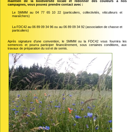
maintien de la biodiversité locale et redonner des couleurs à nos
campagnes, vous pouvez prendre contact avec :
Le SMMM au 04 77 65 10 22 (particuliers, collectivités, viticulteurs et
maraîchers)
La FDC42 au 06 89 09 34 96 ou au 06 89 09 34 92 (association de chasse et
particuliers)
Après signature d’une convention, le SMMM ou la FDC42 vous fournira les
semences et pourra participer financièrement, sous certaines conditions, aux
travaux de préparation du sol et de semis.