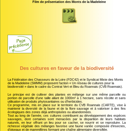
Film de présentation des Monts de la Madeleine
Des cultures en faveur de la biodiversité
La Fédération des Chasseurs de la Loire (FDC42) et le Syndicat Mixte des Monts
de la Madeleine (SMMM) proposent l’action « Un réseau de cultures pour la
biodiversité » dans le cadre du Contrat Vert et Bleu du Roannais (CVB Roannais).
Le principe est de cultiver des plantes en mélange sur une même parcelle ou
portion de parcelle d’une taille allant de 1000m² à 1 hectare, sans récolte et sans
utilisation de produits phytosanitaires ou d’herbicides.
Ce programme, mis en place sur le territoire du CVB Roannais (CARTE), vise à
maintenir la diversité de la faune et de la flore sauvage et à valoriser à des fins
écologiques des zones déjà anthropisées ou abandonnées.
Tout au long de l’année, ces cultures contribuent au développement des espèces
sauvages, dont certaines sont menacées par la disparition de leurs habitats
naturels, en leur offrant un lieu pour se cacher, se nourrir et se reproduire. La
richesse végétale des mélanges favorise une faune variée composée d’insectes,
d’oiseaux et de mammifères formant une chaîne alimentaire diversifiée.